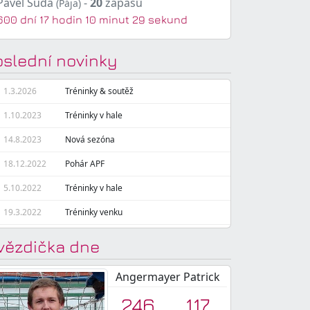
Pavel Suda
-
20
zápasů
(Pája)
600 dní 17 hodin 10 minut 30 sekund
oslední novinky
1.3.2026
Tréninky & soutěž
1.10.2023
Tréninky v hale
14.8.2023
Nová sezóna
18.12.2022
Pohár APF
5.10.2022
Tréninky v hale
19.3.2022
Tréninky venku
vězdička dne
Angermayer Patrick
246
117