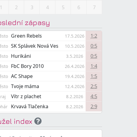
1
2
3
4
5
6
7
oslední zápasy
Green Rebels
1:2
ěsto
17.5.2026
SK Splávek Nová Ves
0:5
ěsto
10.5.2026
Hurikáni
0:5
ěsto
3.5.2026
FbC Bory 2010
1:4
ěsto
26.4.2026
AC Shape
1:5
ěsto
19.4.2026
Tvoje máma
2:5
ěsto
12.4.2026
Vítr z plachet
4:5
raj
8.2.2026
Krvavá Tlačenka
2:9
ohár
8.2.2026
užel index