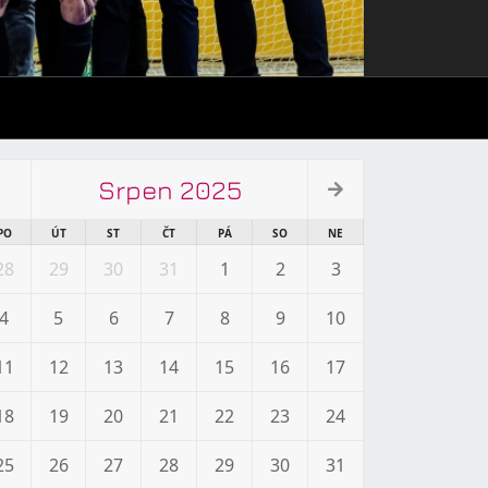
Srpen 2025
PO
ÚT
ST
ČT
PÁ
SO
NE
28
29
30
31
1
2
3
4
5
6
7
8
9
10
11
12
13
14
15
16
17
18
19
20
21
22
23
24
25
26
27
28
29
30
31