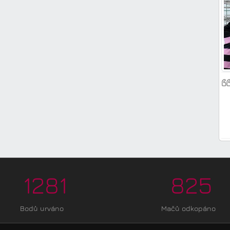
1281
825
Bodů urváno
Mačů odkopáno