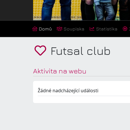
Domů
Soupiska
Statistika
Futsal club
Aktivita na webu
Žádné nadcházející události