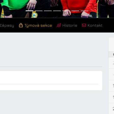
Zápasy
Týmová sekce
Historie
Kontakt