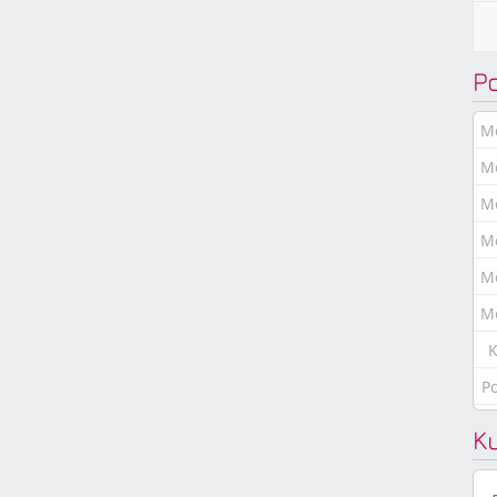
P
M
M
M
M
M
M
K
P
K