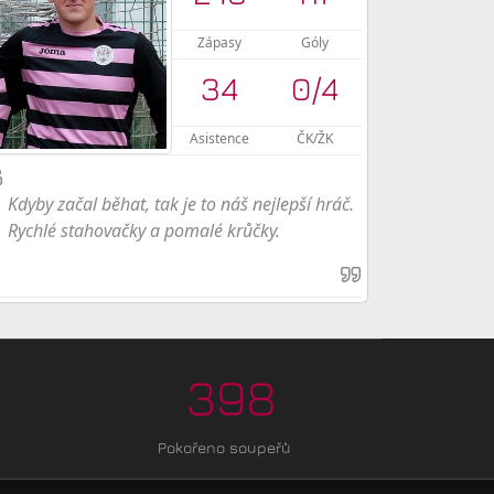
Zápasy
Góly
34
0
/
4
Asistence
ČK/ŽK
Kdyby začal běhat, tak je to náš nejlepší hráč.
Rychlé stahovačky a pomalé krůčky.
398
Pokořeno soupeřů