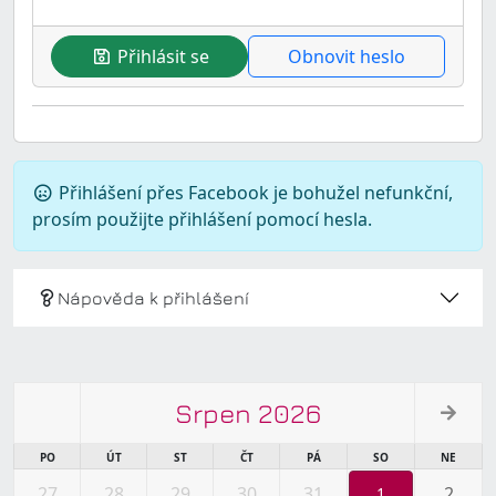
Přihlásit se
Obnovit heslo
Přihlášení přes Facebook je bohužel nefunkční,
prosím použijte přihlášení pomocí hesla.
Nápověda k přihlášení
Srpen 2026
PO
ÚT
ST
ČT
PÁ
SO
NE
27
28
29
30
31
2
1