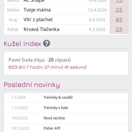
AC Shape
1:5
Město
19.4.2026
Tvoje máma
2:5
Město
12.4.2026
Vítr z plachet
4:5
Kraj
8.2.2026
Krvavá Tlačenka
2:9
Pohár
8.2.2026
Kužel index
Pavel Suda
-
20
zápasů
(Pája)
603 dní 7 hodin 37 minut 41 sekund
Poslední novinky
1.3.2026
Tréninky & soutěž
1.10.2023
Tréninky v hale
14.8.2023
Nová sezóna
18.12.2022
Pohár APF