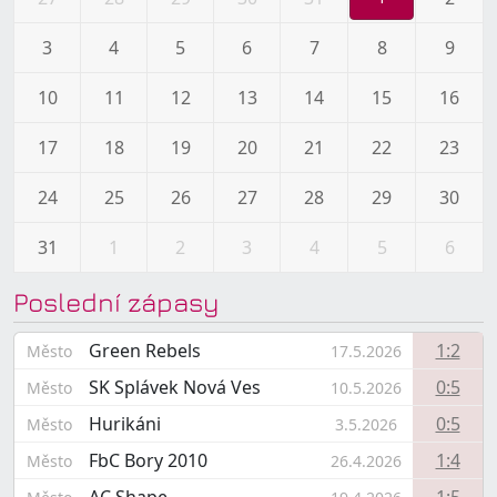
3
4
5
6
7
8
9
10
11
12
13
14
15
16
17
18
19
20
21
22
23
24
25
26
27
28
29
30
31
1
2
3
4
5
6
Poslední zápasy
Green Rebels
1:2
Město
17.5.2026
SK Splávek Nová Ves
0:5
Město
10.5.2026
Hurikáni
0:5
Město
3.5.2026
FbC Bory 2010
1:4
Město
26.4.2026