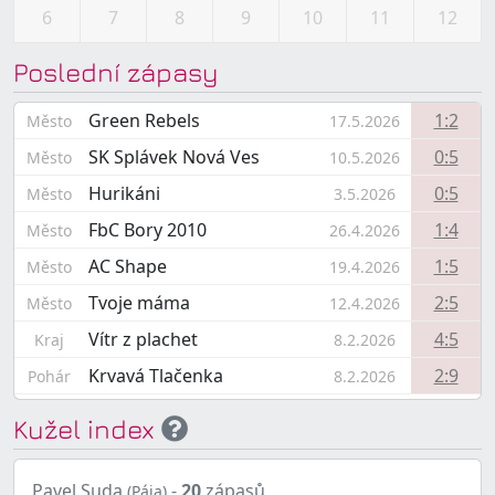
6
7
8
9
10
11
12
Poslední zápasy
Green Rebels
1:2
Město
17.5.2026
SK Splávek Nová Ves
0:5
Město
10.5.2026
Hurikáni
0:5
Město
3.5.2026
FbC Bory 2010
1:4
Město
26.4.2026
AC Shape
1:5
Město
19.4.2026
Tvoje máma
2:5
Město
12.4.2026
Vítr z plachet
4:5
Kraj
8.2.2026
Krvavá Tlačenka
2:9
Pohár
8.2.2026
Kužel index
Pavel Suda
-
20
zápasů
(Pája)