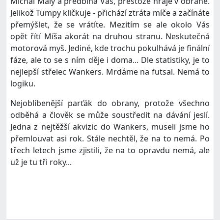
Michal Malý a předbíhá Vás, přestože hraje v obraně.
Jelikož Tumpy kličkuje - přichází ztráta míče a začínáte
přemýšlet, že se vrátíte. Mezitím se ale okolo Vás
opět řítí Míša akorát na druhou stranu. Neskutečná
motorová myš. Jediné, kde trochu pokulhává je finální
fáze, ale to se s ním děje i doma... Dle statistiky, je to
nejlepší střelec Wankers. Mrdáme na futsal. Nemá to
logiku.
Nejoblíbenější parťák do obrany, protože všechno
odběhá a člověk se může soustředit na dávání jeslí.
Jedna z nejtěžší akvizic do Wankers, museli jsme ho
přemlouvat asi rok. Stále nechtěl, že na to nemá. Po
třech letech jsme zjistili, že na to opravdu nemá, ale
už je tu tři roky...