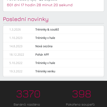
601 dní 17 hodin 28 minut 20 sekund
Poslední novinky
1.3.2026
Tréninky & soutěž
1.10.2023
Tréninky v hale
14.8.2023
Nová sezóna
18.12.2022
Pohár APF
5.10.2022
Tréninky v hale
19.3.2022
Tréninky venku
3370
398
Banánů rozdáno
Pokořeno soupeřů