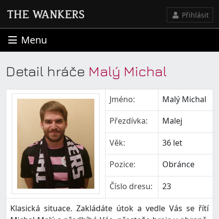
Přihlásit
Menu
Detail hráče
Malý Michal
Jméno:
Malý Michal
Přezdívka:
Malej
Věk:
36 let
Pozice:
Obránce
Číslo dresu:
23
Klasická situace. Zakládáte útok a vedle Vás se řítí