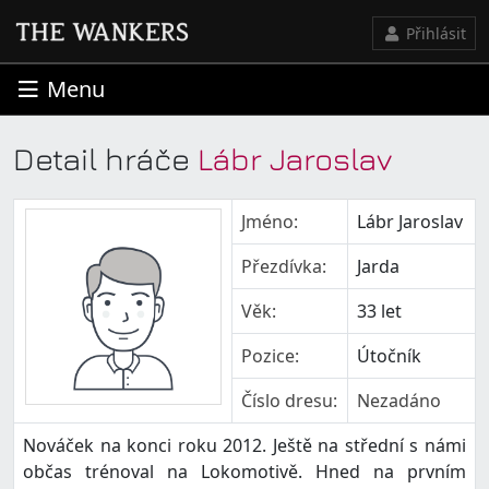
Přihlásit
Menu
Detail hráče
Lábr Jaroslav
Jméno:
Lábr Jaroslav
Přezdívka:
Jarda
Věk:
33 let
Pozice:
Útočník
Číslo dresu:
Nezadáno
Nováček na konci roku 2012. Ještě na střední s námi
občas trénoval na Lokomotivě. Hned na prvním