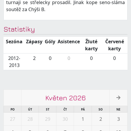
turnaji se střelecky prosadil. Jinak kope seno-sláma
soutěž za Chýši B.
Statistiky
Sezóna
Zápasy
Góly
Asistence
Žluté
Červené
karty
karty
2012-
2
0
0
0
0
2013
Květen 2026
PO
ÚT
ST
ČT
PÁ
SO
NE
27
28
29
30
1
2
3