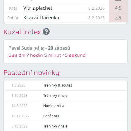
Vítr z plachet
4:5
Kraj
8.2.2026
Krvavá Tlačenka
2:9
Pohár
8.2.2026
Kužel index
Pavel Suda
-
20
zápasů
(Pája)
599 dní 7 hodin 5 minut 45 sekund
Poslední novinky
1.3.2026
Tréninky & soutěž
1.10.2023
Tréninky v hale
14.8.2023
Nová sezóna
18.12.2022
Pohár APF
5.10.2022
Tréninky v hale