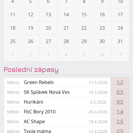
4
5
6
7
8
9
10
11
12
13
14
15
16
17
18
19
20
21
22
23
24
25
26
27
28
29
30
31
1
2
3
4
5
6
7
Poslední zápasy
Green Rebels
1:2
Město
17.5.2026
SK Splávek Nová Ves
0:5
Město
10.5.2026
Hurikáni
0:5
Město
3.5.2026
FbC Bory 2010
1:4
Město
26.4.2026
AC Shape
1:5
Město
19.4.2026
Tvoje máma
2:5
Město
12.4.2026