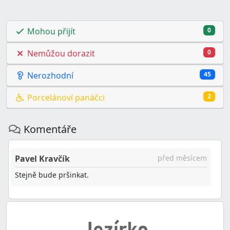
Mohou přijít
0
Nemůžou dorazit
0
Nerozhodní
45
Porcelánoví panáčci
2
Komentáře
Pavel Kravčík
před měsícem
Stejně bude pršinkat.