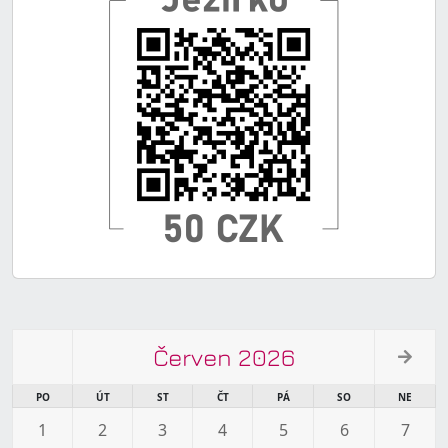
Červen 2026
PO
ÚT
ST
ČT
PÁ
SO
NE
1
2
3
4
5
6
7