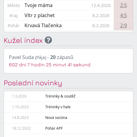
Tvoje máma
2:5
Město
12.4.2026
Vítr z plachet
4:5
Kraj
8.2.2026
Krvavá Tlačenka
2:9
Pohár
8.2.2026
Kužel index
Pavel Suda
-
20
zápasů
(Pája)
602 dní 7 hodin 25 minut 41 sekund
Poslední novinky
1.3.2026
Tréninky & soutěž
1.10.2023
Tréninky v hale
14.8.2023
Nová sezóna
18.12.2022
Pohár APF