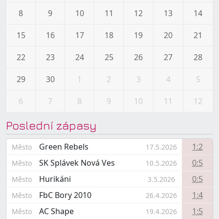
8
9
10
11
12
13
14
15
16
17
18
19
20
21
22
23
24
25
26
27
28
29
30
1
2
3
4
5
6
7
8
9
10
11
12
Poslední zápasy
Green Rebels
1:2
Město
17.5.2026
SK Splávek Nová Ves
0:5
Město
10.5.2026
Hurikáni
0:5
Město
3.5.2026
FbC Bory 2010
1:4
Město
26.4.2026
AC Shape
1:5
Město
19.4.2026