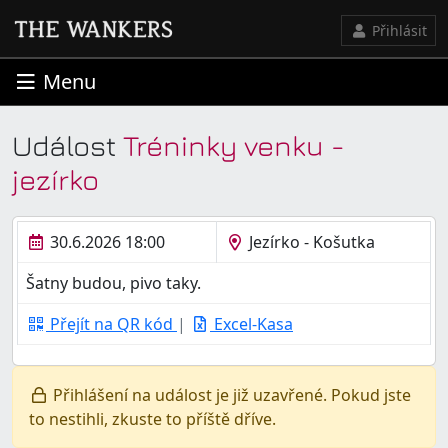
Přihlásit
Menu
Událost
Tréninky venku -
jezírko
30.6.2026 18:00
Jezírko - Košutka
Šatny budou, pivo taky.
Přejít na QR kód
|
Excel-Kasa
Přihlášení na událost je již uzavřené. Pokud jste
to nestihli, zkuste to příště dříve.