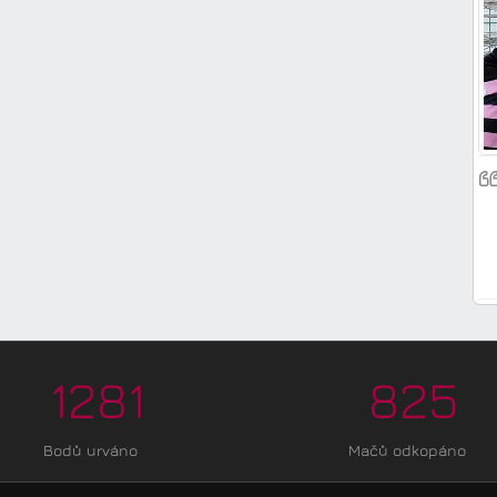
1281
825
Bodů urváno
Mačů odkopáno