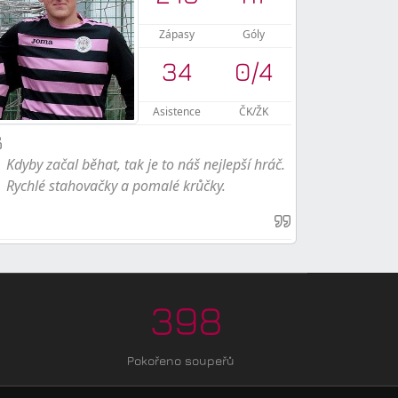
Zápasy
Góly
34
0
/
4
Asistence
ČK/ŽK
Kdyby začal běhat, tak je to náš nejlepší hráč.
Rychlé stahovačky a pomalé krůčky.
398
Pokořeno soupeřů