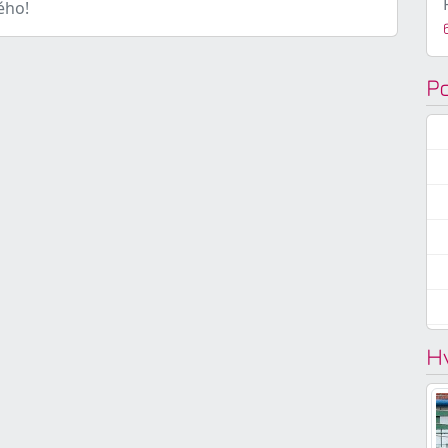
ého!
P
H