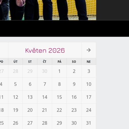
Květen 2026
PO
ÚT
ST
ČT
PÁ
SO
NE
27
28
29
30
1
2
3
4
5
6
7
8
9
10
11
12
13
14
15
16
17
18
19
20
21
22
23
24
25
26
27
28
29
30
31