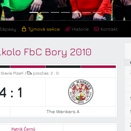
Zápasy
Týmová sekce
Historie
Kontakt
.kolo FbC Bory 2010
Slavia Plzeň |
poločas: 2 : 0
4 : 1
The Wankers A
Patrik Černý