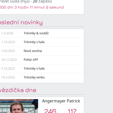
Pavel Suda
-
20
zápasů
(Pája)
600 dní 3 hodin 11 minut 10 sekund
oslední novinky
1.3.2026
Tréninky & soutěž
1.10.2023
Tréninky v hale
14.8.2023
Nová sezóna
18.12.2022
Pohár APF
5.10.2022
Tréninky v hale
19.3.2022
Tréninky venku
vězdička dne
Angermayer Patrick
246
117