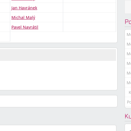
Jan Havránek
Michal Malý
P
Pavel Navrátil
M
M
M
M
M
M
K
P
K