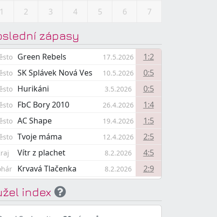
1
2
3
4
5
6
7
oslední zápasy
Green Rebels
1:2
ěsto
17.5.2026
SK Splávek Nová Ves
0:5
ěsto
10.5.2026
Hurikáni
0:5
ěsto
3.5.2026
FbC Bory 2010
1:4
ěsto
26.4.2026
AC Shape
1:5
ěsto
19.4.2026
Tvoje máma
2:5
ěsto
12.4.2026
Vítr z plachet
4:5
raj
8.2.2026
Krvavá Tlačenka
2:9
ohár
8.2.2026
užel index