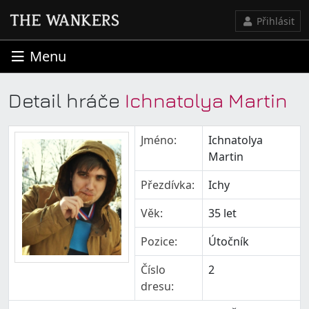
Přihlásit
Menu
Detail hráče
Ichnatolya Martin
Jméno:
Ichnatolya
Martin
Přezdívka:
Ichy
Věk:
35 let
Pozice:
Útočník
Číslo
2
dresu: