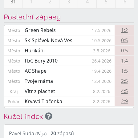
31
1
2
3
4
5
6
Poslední zápasy
Green Rebels
1:2
Město
17.5.2026
SK Splávek Nová Ves
0:5
Město
10.5.2026
Hurikáni
0:5
Město
3.5.2026
FbC Bory 2010
1:4
Město
26.4.2026
AC Shape
1:5
Město
19.4.2026
Tvoje máma
2:5
Město
12.4.2026
Vítr z plachet
4:5
Kraj
8.2.2026
Krvavá Tlačenka
2:9
Pohár
8.2.2026
Kužel index
Pavel Suda
-
20
zápasů
(Pája)