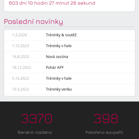
603 dní 10 hodin 27 minut 28 sekund
Poslední novinky
1.3.2026
Tréninky & soutěž
1.10.2023
Tréninky v hale
14.8.2023
Nová sezóna
18.12.2022
Pohár APF
5.10.2022
Tréninky v hale
19.3.2022
Tréninky venku
3370
398
Banánů rozdáno
Pokořeno soupeřů