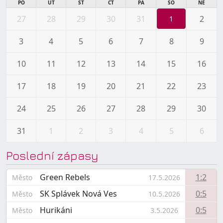
PO
ÚT
ST
ČT
PÁ
SO
NE
27
28
29
30
31
2
1
3
4
5
6
7
8
9
10
11
12
13
14
15
16
17
18
19
20
21
22
23
24
25
26
27
28
29
30
31
1
2
3
4
5
6
Poslední zápasy
Green Rebels
1:2
Město
17.5.2026
SK Splávek Nová Ves
0:5
Město
10.5.2026
Hurikáni
0:5
Město
3.5.2026