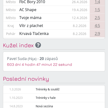
FbC Bory 2010
1:4
Město
26.4.2026
AC Shape
1:5
Město
19.4.2026
Tvoje máma
2:5
Město
12.4.2026
Vítr z plachet
4:5
Kraj
8.2.2026
Krvavá Tlačenka
2:9
Pohár
8.2.2026
Kužel index
Pavel Suda
-
20
zápasů
(Pája)
603 dní 4 hodin 47 minut 22 sekund
Poslední novinky
1.3.2026
Tréninky & soutěž
1.10.2023
Tréninky v hale
14.8.2023
Nová sezóna