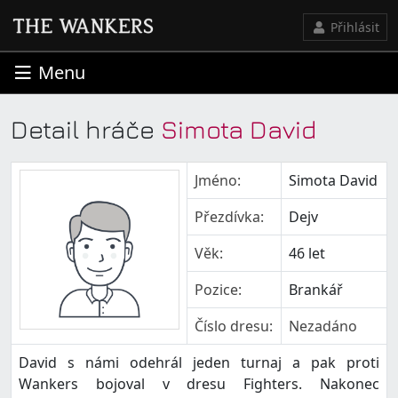
Přihlásit
Menu
Detail hráče
Simota David
Jméno:
Simota David
Přezdívka:
Dejv
Věk:
46 let
Pozice:
Brankář
Číslo dresu:
Nezadáno
David s námi odehrál jeden turnaj a pak proti
Wankers bojoval v dresu Fighters. Nakonec