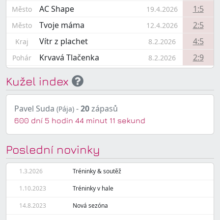
AC Shape
1:5
Město
19.4.2026
Tvoje máma
2:5
Město
12.4.2026
Vítr z plachet
4:5
Kraj
8.2.2026
Krvavá Tlačenka
2:9
Pohár
8.2.2026
Kužel index
Pavel Suda
-
20
zápasů
(Pája)
600 dní 5 hodin 44 minut 11 sekund
Poslední novinky
1.3.2026
Tréninky & soutěž
1.10.2023
Tréninky v hale
14.8.2023
Nová sezóna