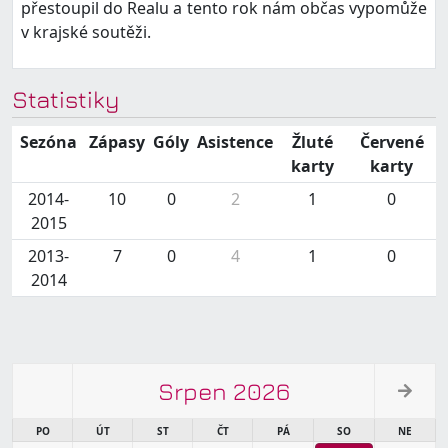
přestoupil do Realu a tento rok nám občas vypomůže
v krajské soutěži.
Statistiky
Sezóna
Zápasy
Góly
Asistence
Žluté
Červené
karty
karty
2014-
10
0
2
1
0
2015
2013-
7
0
4
1
0
2014
Srpen 2026
PO
ÚT
ST
ČT
PÁ
SO
NE