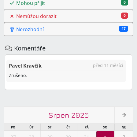
Mohou přijít
0
Nemůžou dorazit
0
Nerozhodní
47
Komentáře
Pavel Kravčík
před 11 měsíci
Zrušeno.
Srpen 2026
PO
ÚT
ST
ČT
PÁ
SO
NE