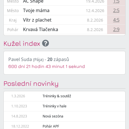
AC Shape
1:5
Město
19.4.2026
Tvoje máma
2:5
Město
12.4.2026
Vítr z plachet
4:5
Kraj
8.2.2026
Krvavá Tlačenka
2:9
Pohár
8.2.2026
Kužel index
Pavel Suda
-
20
zápasů
(Pája)
600 dní 21 hodin 43 minut 1 sekund
Poslední novinky
1.3.2026
Tréninky & soutěž
1.10.2023
Tréninky v hale
14.8.2023
Nová sezóna
18.12.2022
Pohár APF