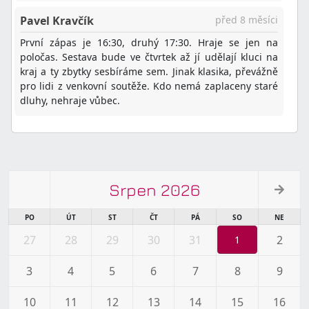
Pavel Kravčík
před 8 měsíci
První zápas je 16:30, druhý 17:30. Hraje se jen na
poločas. Sestava bude ve čtvrtek až jí udělají kluci na
kraj a ty zbytky sesbíráme sem. Jinak klasika, převážně
pro lidi z venkovní soutěže. Kdo nemá zaplaceny staré
dluhy, nehraje vůbec.
Srpen 2026
PO
ÚT
ST
ČT
PÁ
SO
NE
27
28
29
30
31
2
1
3
4
5
6
7
8
9
10
11
12
13
14
15
16