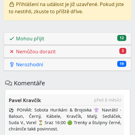
Přihlášení na událost je již uzavřené. Pokud jste
to nestihli, zkuste to příště dříve.
Mohou přijít
12
Nemůžou dorazit
3
Nerozhodní
19
Komentáře
Pavel Kravčík
před 8 měsíci
⚽ POHÁR: Sobota Hurikáni & Brojovka 👚 Navrátil -
Baloun, Černý, Kábele, Kravčík, Malý, Sedláček,
Suda V., Vorel ⏳ Sraz 16:00 🟢 Trenky a štulpny černé,
chrániče také povinnost.