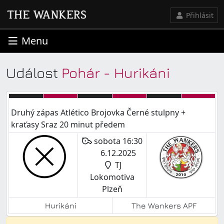
Přihlásit
Menu
Událost
Pohár - Hurikáni
Druhý zápas Atlético Brojovka Černé stulpny +
kraťasy Sraz 20 minut předem
sobota 16:30
6.12.2025
TJ
Lokomotiva
Plzeň
Hurikáni
The Wankers APF