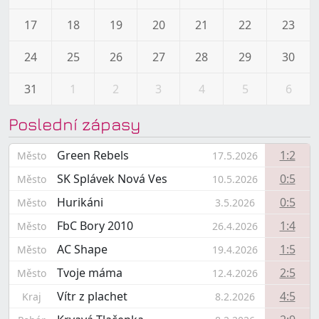
17
18
19
20
21
22
23
24
25
26
27
28
29
30
31
1
2
3
4
5
6
Poslední zápasy
Green Rebels
1:2
Město
17.5.2026
SK Splávek Nová Ves
0:5
Město
10.5.2026
Hurikáni
0:5
Město
3.5.2026
FbC Bory 2010
1:4
Město
26.4.2026
AC Shape
1:5
Město
19.4.2026
Tvoje máma
2:5
Město
12.4.2026
Vítr z plachet
4:5
Kraj
8.2.2026