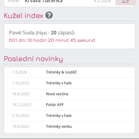
Krvavá Tlačenka
2:9
Pohár
8.2.2026
Kužel index
Pavel Suda
-
20
zápasů
(Pája)
601 dní 10 hodin 20 minut 45 sekund
Poslední novinky
1.3.2026
Tréninky & soutěž
1.10.2023
Tréninky v hale
14.8.2023
Nová sezóna
18.12.2022
Pohár APF
5.10.2022
Tréninky v hale
19.3.2022
Tréninky venku