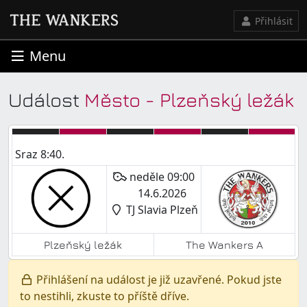
Přihlásit
Menu
Událost
Město - Plzeňský ležák
Sraz 8:40.
neděle 09:00
14.6.2026
TJ Slavia Plzeň
Plzeňský ležák
The Wankers A
Přihlášení na událost je již uzavřené. Pokud jste
to nestihli, zkuste to příště dříve.