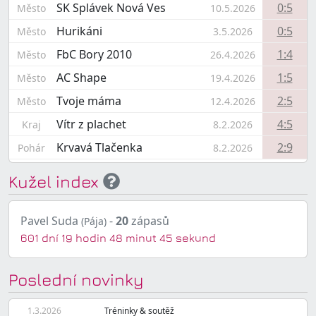
SK Splávek Nová Ves
0:5
Město
10.5.2026
Hurikáni
0:5
Město
3.5.2026
FbC Bory 2010
1:4
Město
26.4.2026
AC Shape
1:5
Město
19.4.2026
Tvoje máma
2:5
Město
12.4.2026
Vítr z plachet
4:5
Kraj
8.2.2026
Krvavá Tlačenka
2:9
Pohár
8.2.2026
Kužel index
Pavel Suda
-
20
zápasů
(Pája)
601 dní 19 hodin 48 minut 45 sekund
Poslední novinky
1.3.2026
Tréninky & soutěž