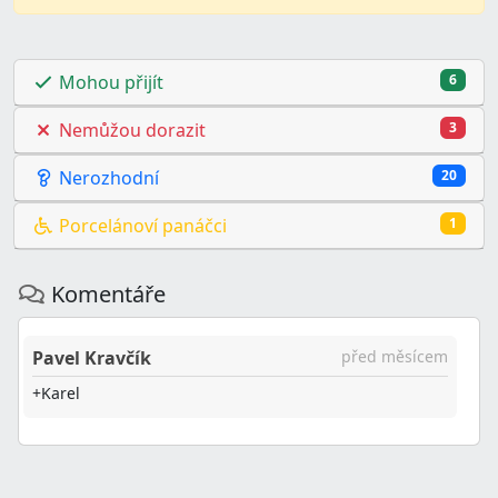
Mohou přijít
6
Nemůžou dorazit
3
Nerozhodní
20
Porcelánoví panáčci
1
Komentáře
Pavel Kravčík
před měsícem
+Karel