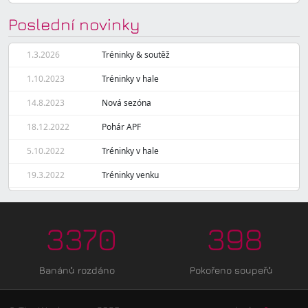
Poslední novinky
1.3.2026
Tréninky & soutěž
1.10.2023
Tréninky v hale
14.8.2023
Nová sezóna
18.12.2022
Pohár APF
5.10.2022
Tréninky v hale
19.3.2022
Tréninky venku
3370
398
Banánů rozdáno
Pokořeno soupeřů