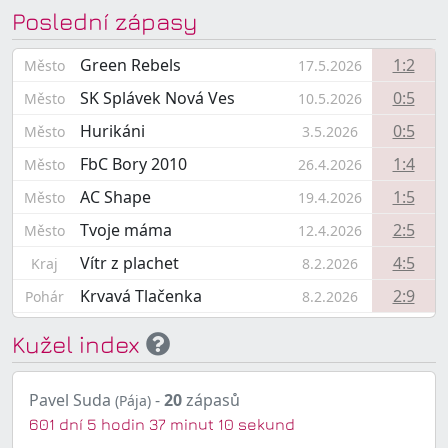
Poslední zápasy
Green Rebels
1:2
Město
17.5.2026
SK Splávek Nová Ves
0:5
Město
10.5.2026
Hurikáni
0:5
Město
3.5.2026
FbC Bory 2010
1:4
Město
26.4.2026
AC Shape
1:5
Město
19.4.2026
Tvoje máma
2:5
Město
12.4.2026
Vítr z plachet
4:5
Kraj
8.2.2026
Krvavá Tlačenka
2:9
Pohár
8.2.2026
Kužel index
Pavel Suda
-
20
zápasů
(Pája)
601 dní 5 hodin 37 minut 10 sekund