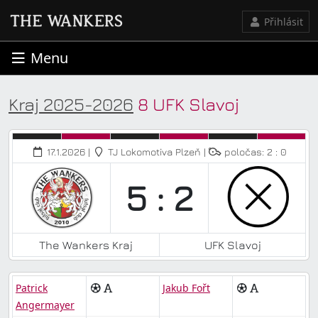
Přihlásit
Menu
Kraj 2025-2026
8 UFK Slavoj
17.1.2026 |
TJ Lokomotiva Plzeň |
poločas: 2 : 0
5 : 2
The Wankers Kraj
UFK Slavoj
Patrick
Jakub Fořt
Angermayer