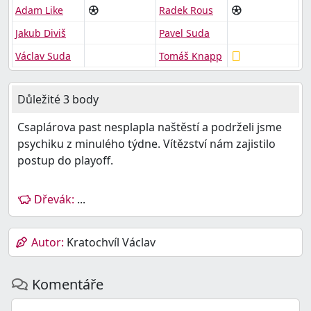
Adam Like
Radek Rous
Jakub Diviš
Pavel Suda
Václav Suda
Tomáš Knapp
Důležité 3 body
Csaplárova past nesplapla naštěstí a podrželi jsme
psychiku z minulého týdne. Vítězství nám zajistilo
postup do playoff.
Dřevák:
...
Autor:
Kratochvíl Václav
Komentáře