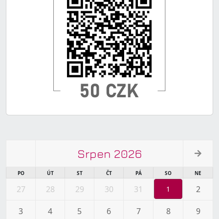
Srpen 2026
PO
ÚT
ST
ČT
PÁ
SO
NE
27
28
29
30
31
2
1
3
4
5
6
7
8
9