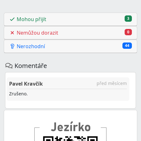
Mohou přijít
3
Nemůžou dorazit
0
Nerozhodní
44
Komentáře
Pavel Kravčík
před měsícem
Zrušeno.