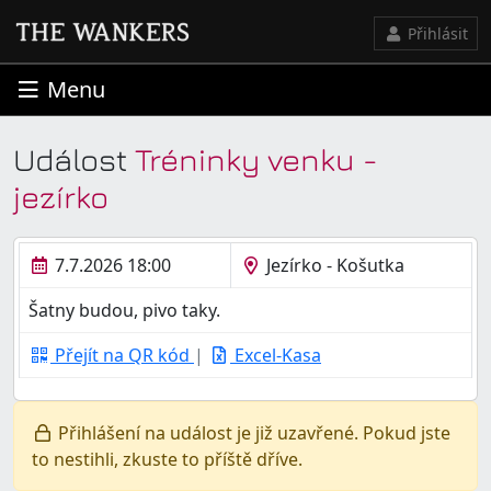
Přihlásit
Menu
Událost
Tréninky venku -
jezírko
7.7.2026 18:00
Jezírko - Košutka
Šatny budou, pivo taky.
Přejít na QR kód
|
Excel-Kasa
Přihlášení na událost je již uzavřené. Pokud jste
to nestihli, zkuste to příště dříve.