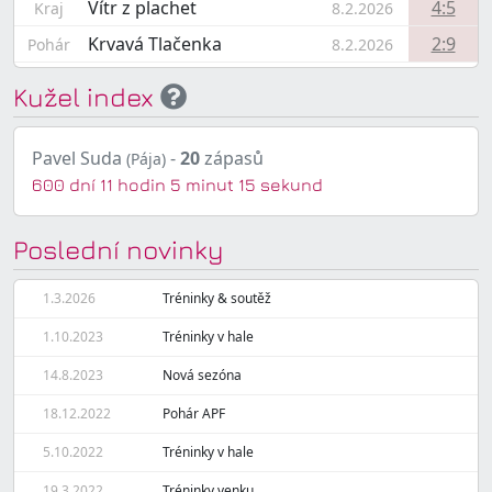
Vítr z plachet
4:5
Kraj
8.2.2026
Krvavá Tlačenka
2:9
Pohár
8.2.2026
Kužel index
Pavel Suda
-
20
zápasů
(Pája)
600 dní 11 hodin 5 minut 15 sekund
Poslední novinky
1.3.2026
Tréninky & soutěž
1.10.2023
Tréninky v hale
14.8.2023
Nová sezóna
18.12.2022
Pohár APF
5.10.2022
Tréninky v hale
19.3.2022
Tréninky venku