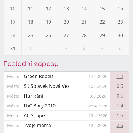
10
11
12
13
14
15
16
17
18
19
20
21
22
23
24
25
26
27
28
29
30
31
1
2
3
4
5
6
Poslední zápasy
Green Rebels
1:2
Město
17.5.2026
SK Splávek Nová Ves
0:5
Město
10.5.2026
Hurikáni
0:5
Město
3.5.2026
FbC Bory 2010
1:4
Město
26.4.2026
AC Shape
1:5
Město
19.4.2026
Tvoje máma
2:5
Město
12.4.2026