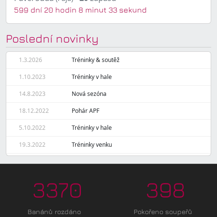
599 dní 20 hodin 8 minut 33 sekund
Poslední novinky
1.3.2026
Tréninky & soutěž
1.10.2023
Tréninky v hale
14.8.2023
Nová sezóna
18.12.2022
Pohár APF
5.10.2022
Tréninky v hale
19.3.2022
Tréninky venku
3370
398
Banánů rozdáno
Pokořeno soupeřů