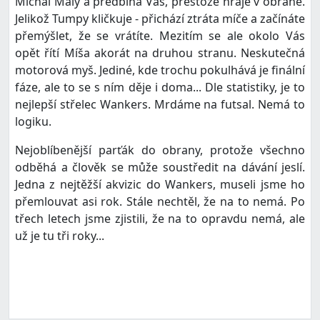
Michal Malý a předbíhá Vás, přestože hraje v obraně.
Jelikož Tumpy kličkuje - přichází ztráta míče a začínáte
přemýšlet, že se vrátíte. Mezitím se ale okolo Vás
opět řítí Míša akorát na druhou stranu. Neskutečná
motorová myš. Jediné, kde trochu pokulhává je finální
fáze, ale to se s ním děje i doma... Dle statistiky, je to
nejlepší střelec Wankers. Mrdáme na futsal. Nemá to
logiku.
Nejoblíbenější parťák do obrany, protože všechno
odběhá a člověk se může soustředit na dávání jeslí.
Jedna z nejtěžší akvizic do Wankers, museli jsme ho
přemlouvat asi rok. Stále nechtěl, že na to nemá. Po
třech letech jsme zjistili, že na to opravdu nemá, ale
už je tu tři roky...