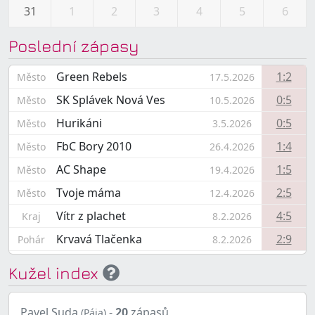
31
1
2
3
4
5
6
Poslední zápasy
Green Rebels
1:2
Město
17.5.2026
SK Splávek Nová Ves
0:5
Město
10.5.2026
Hurikáni
0:5
Město
3.5.2026
FbC Bory 2010
1:4
Město
26.4.2026
AC Shape
1:5
Město
19.4.2026
Tvoje máma
2:5
Město
12.4.2026
Vítr z plachet
4:5
Kraj
8.2.2026
Krvavá Tlačenka
2:9
Pohár
8.2.2026
Kužel index
Pavel Suda
-
20
zápasů
(Pája)