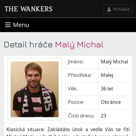
Přihlásit
Menu
Detail hráče
Malý Michal
Jméno:
Malý Michal
Přezdívka:
Malej
Věk:
36 let
Pozice:
Obránce
Číslo dresu:
23
Klasická situace. Zakládáte útok a vedle Vás se řítí