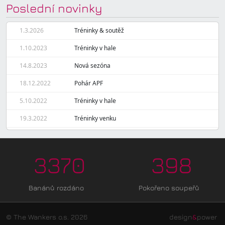
Poslední novinky
1.3.2026
Tréninky & soutěž
1.10.2023
Tréninky v hale
14.8.2023
Nová sezóna
18.12.2022
Pohár APF
5.10.2022
Tréninky v hale
19.3.2022
Tréninky venku
3370
398
Banánů rozdáno
Pokořeno soupeřů
© The Wankers o.s. 2026
design
&
power