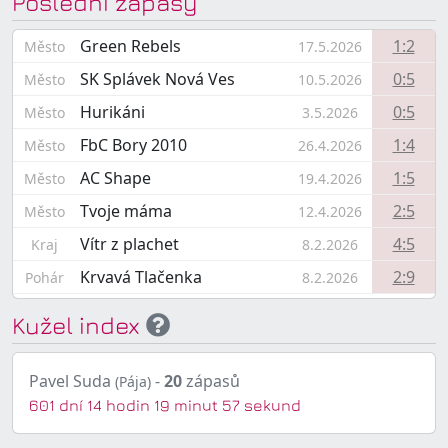
Poslední zápasy
Green Rebels
1:2
Město
17.5.2026
SK Splávek Nová Ves
0:5
Město
10.5.2026
Hurikáni
0:5
Město
3.5.2026
FbC Bory 2010
1:4
Město
26.4.2026
AC Shape
1:5
Město
19.4.2026
Tvoje máma
2:5
Město
12.4.2026
Vítr z plachet
4:5
Kraj
8.2.2026
Krvavá Tlačenka
2:9
Pohár
8.2.2026
Kužel index
Pavel Suda
-
20
zápasů
(Pája)
601 dní 14 hodin 19 minut 57 sekund