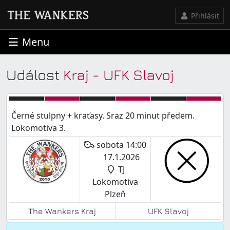
Přihlásit
Menu
Událost
Kraj - UFK Slavoj
Černé stulpny + kraťasy. Sraz 20 minut předem.
Lokomotiva 3.
sobota 14:00
17.1.2026
TJ
Lokomotiva
Plzeň
The Wankers Kraj
UFK Slavoj