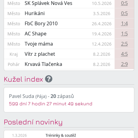
SK Splávek Nová Ves
0:5
Město
10.5.2026
Hurikáni
0:5
Město
3.5.2026
FbC Bory 2010
1:4
Město
26.4.2026
AC Shape
1:5
Město
19.4.2026
Tvoje máma
2:5
Město
12.4.2026
Vítr z plachet
4:5
Kraj
8.2.2026
Krvavá Tlačenka
2:9
Pohár
8.2.2026
Kužel index
Pavel Suda
-
20
zápasů
(Pája)
599 dní 7 hodin 27 minut 49 sekund
Poslední novinky
1.3.2026
Tréninky & soutěž