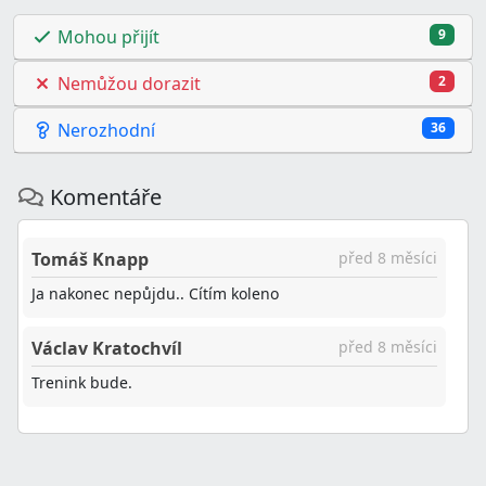
Mohou přijít
9
Nemůžou dorazit
2
Nerozhodní
36
Komentáře
Tomáš Knapp
před 8 měsíci
Ja nakonec nepůjdu.. Cítím koleno
Václav Kratochvíl
před 8 měsíci
Trenink bude.