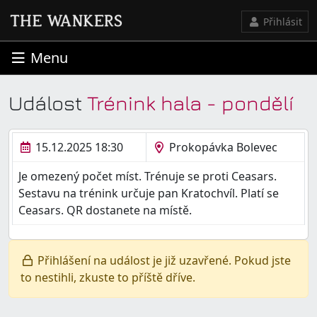
Přihlásit
Menu
Událost
Trénink hala - pondělí
15.12.2025 18:30
Prokopávka Bolevec
Je omezený počet míst. Trénuje se proti Ceasars.
Sestavu na trénink určuje pan Kratochvíl. Platí se
Ceasars. QR dostanete na místě.
Přihlášení na událost je již uzavřené. Pokud jste
to nestihli, zkuste to příště dříve.