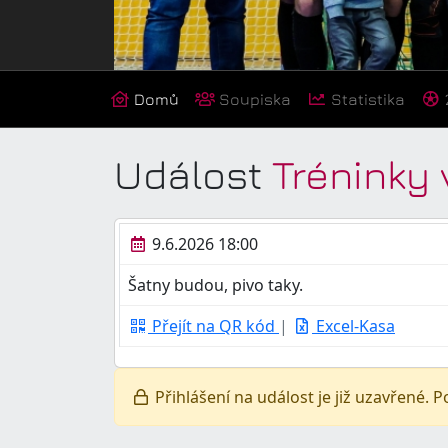
Domů
Soupiska
Statistika
Událost
Tréninky 
9.6.2026 18:00
Šatny budou, pivo taky.
Přejít na QR kód
|
Excel-Kasa
Přihlášení na událost je již uzavřené. Po