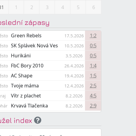
31
1
2
3
4
5
6
oslední zápasy
Green Rebels
1:2
ěsto
17.5.2026
SK Splávek Nová Ves
0:5
ěsto
10.5.2026
Hurikáni
0:5
ěsto
3.5.2026
FbC Bory 2010
1:4
ěsto
26.4.2026
AC Shape
1:5
ěsto
19.4.2026
Tvoje máma
2:5
ěsto
12.4.2026
Vítr z plachet
4:5
raj
8.2.2026
Krvavá Tlačenka
2:9
ohár
8.2.2026
užel index