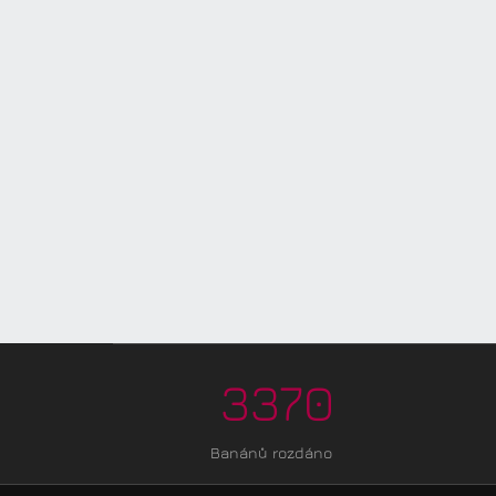
3370
Banánů rozdáno