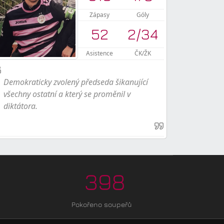
Zápasy
Góly
52
2
/
34
Asistence
ČK/ŽK
Demokraticky zvolený předseda šikanující
všechny ostatní a který se proměnil v
diktátora.
398
Pokořeno soupeřů