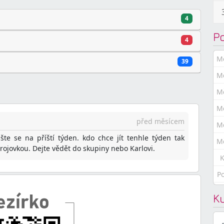
4
P
4
M
39
M
M
M
před měsícem
M
te se na příští týden. kdo chce jít tenhle týden tak
M
ojovkou. Dejte vědět do skupiny nebo Karlovi.
K
P
K