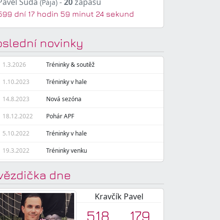
Pavel Suda
-
20
zápasů
(Pája)
599 dní 17 hodin 59 minut 25 sekund
oslední novinky
1.3.2026
Tréninky & soutěž
1.10.2023
Tréninky v hale
14.8.2023
Nová sezóna
18.12.2022
Pohár APF
5.10.2022
Tréninky v hale
19.3.2022
Tréninky venku
vězdička dne
Kravčík Pavel
518
179