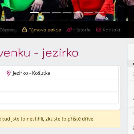
Zápasy
Týmová sekce
Historie
Kontakt
venku - jezírko
Jezírko - Košutka
kud jste to nestihli, zkuste to příště dříve.