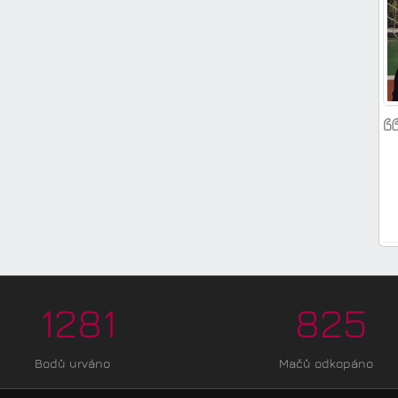
1281
825
Bodů urváno
Mačů odkopáno