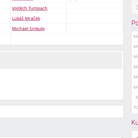
Vojtěch Tumpach
Lukáš Mraček
P
Michael Sinkule
M
M
M
M
M
M
K
P
K