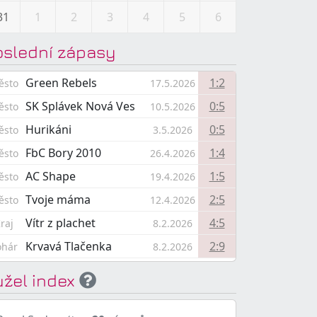
31
1
2
3
4
5
6
oslední zápasy
Green Rebels
1:2
ěsto
17.5.2026
SK Splávek Nová Ves
0:5
ěsto
10.5.2026
Hurikáni
0:5
ěsto
3.5.2026
FbC Bory 2010
1:4
ěsto
26.4.2026
AC Shape
1:5
ěsto
19.4.2026
Tvoje máma
2:5
ěsto
12.4.2026
Vítr z plachet
4:5
raj
8.2.2026
Krvavá Tlačenka
2:9
ohár
8.2.2026
užel index