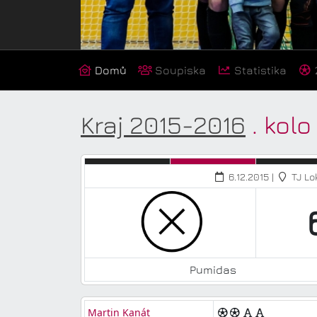
Domů
Soupiska
Statistika
Kraj 2015-2016
. kol
6.12.2015 |
TJ Lo
Pumidas
Martin Kanát