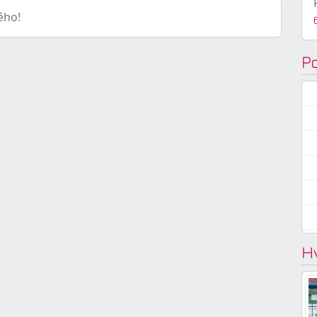
ého!
P
H