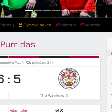
Zápasy
Týmová sekce
Historie
Kontakt
o Pumidas
komotiva Plzeň |
poločas: 3 : 4
6 : 5
The Wankers A
Adam Like