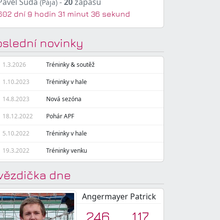
Pavel Suda
-
20
zápasů
(Pája)
602 dní 9 hodin 31 minut 37 sekund
oslední novinky
1.3.2026
Tréninky & soutěž
1.10.2023
Tréninky v hale
14.8.2023
Nová sezóna
18.12.2022
Pohár APF
5.10.2022
Tréninky v hale
19.3.2022
Tréninky venku
vězdička dne
Angermayer Patrick
246
117