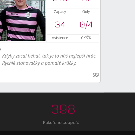
Zápasy
Góly
34
0
/
4
Asistence
ČK/ŽK
Kdyby začal běhat, tak je to náš nejlepší hráč.
Rychlé stahovačky a pomalé krůčky.
398
Pokořeno soupeřů