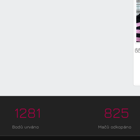
1281
825
Bodů urváno
Mačů odkopáno