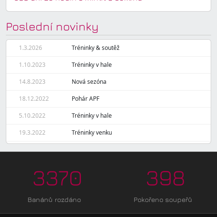
Poslední novinky
1.3.2026
Tréninky & soutěž
1.10.2023
Tréninky v hale
14.8.2023
Nová sezóna
18.12.2022
Pohár APF
5.10.2022
Tréninky v hale
19.3.2022
Tréninky venku
3370
398
Banánů rozdáno
Pokořeno soupeřů