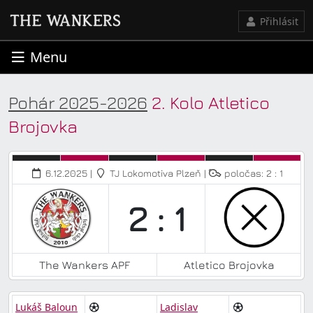
Přihlásit
Menu
Pohár 2025-2026
2. Kolo Atletico
Brojovka
6.12.2025 |
TJ Lokomotiva Plzeň |
poločas: 2 : 1
2 : 1
The Wankers APF
Atletico Brojovka
Lukáš Baloun
Ladislav