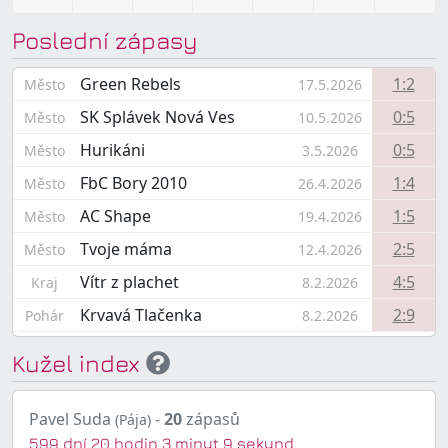
Poslední zápasy
Green Rebels
1:2
Město
17.5.2026
SK Splávek Nová Ves
0:5
Město
10.5.2026
Hurikáni
0:5
Město
3.5.2026
FbC Bory 2010
1:4
Město
26.4.2026
AC Shape
1:5
Město
19.4.2026
Tvoje máma
2:5
Město
12.4.2026
Vítr z plachet
4:5
Kraj
8.2.2026
Krvavá Tlačenka
2:9
Pohár
8.2.2026
Kužel index
Pavel Suda
-
20
zápasů
(Pája)
599 dní 20 hodin 3 minut 9 sekund